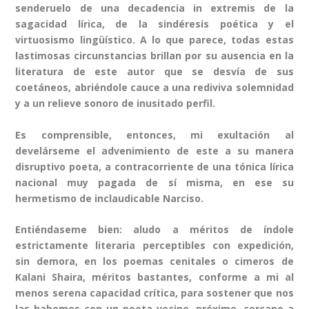
senderuelo de una decadencia in extremis de la
sagacidad lírica, de la sindéresis poética y el
virtuosismo lingüístico. A lo que parece, todas estas
lastimosas circunstancias brillan por su ausencia en la
literatura de este autor que se desvía de sus
coetáneos, abriéndole cauce a una rediviva solemnidad
y a un relieve sonoro de inusitado perfil.
Es comprensible, entonces, mi exultación al
develárseme el advenimiento de este a su manera
disruptivo poeta, a contracorriente de una tónica lírica
nacional muy pagada de sí misma, en ese su
hermetismo de inclaudicable Narciso.
Entiéndaseme bien: aludo a méritos de índole
estrictamente literaria perceptibles con expedición,
sin demora, en los poemas cenitales o cimeros de
Kalani Shaira, méritos bastantes, conforme a mi al
menos serena capacidad crítica, para sostener que nos
las habemos con un poeta vecino, próximo, cercano a