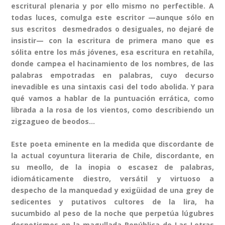
escritural plenaria y por ello mismo no perfectible. A
todas luces, comulga este escritor —aunque sólo en
sus escritos desmedrados o desiguales, no dejaré de
insistir— con la escritura de primera mano que es
sólita entre los más jóvenes, esa escritura en retahíla,
donde campea el hacinamiento de los nombres, de las
palabras empotradas en palabras, cuyo decurso
inevadible es una sintaxis casi del todo abolida. Y para
qué vamos a hablar de la puntuación errática, como
librada a la rosa de los vientos, como describiendo un
zigzagueo de beodos…
Este poeta eminente en la medida que discordante de
la actual coyuntura literaria de Chile, discordante, en
su meollo, de la inopia o escasez de palabras,
idiomáticamente diestro, versátil y virtuoso a
despecho de la manquedad y exigüidad de una grey de
sedicentes y putativos cultores de la lira, ha
sucumbido al peso de la noche que perpetúa lúgubres
despotismos en la magullada República de Las Letras