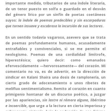
importante medida, tributarios de una índole literaria,
de un tenor puesto en solfa o guardado en el desván
del género lírico por un sinfín de poetas coetáneos
suyos:
la índole de poemas predecibles y sin escarpaduras
que tornen insuave y escabrosa la incursión de sus lectores
.
En un sentido todavía vagaroso, asevero que se trata
de poemas profundamente humanos, acusadamente
entrañables y convivenciales, si se me permite el
neologismo. Poemas de una cordialidad limítrofe,
hiperestésica; quiero decir: como emanados
efervescidamente —hervorosamente— del corazón. Mi
comentario no va, es de advertir, en la dirección de
sindicar en Kalani Shaira una dosis de ramplonería, un
cierto grado de adocenamiento o unos ribetes de
melifluo sentimentalismo. Remito al corazón en cuanto
primigenio hontanar de un discurso poético, a juzgar
por las apariencias,
sin lastre ni rémora alguna
,
libérrimo
e incoercible
, que urge a la lectura en cierta imperiosa y