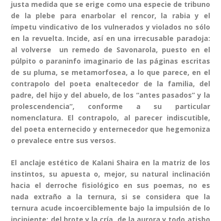
justa medida que se erige como una especie de tribuno
de la plebe para enarbolar el rencor, la rabia y el
ímpetu vindicativo de los vulnerados y violados no sólo
en la revuelta. Incide, así en una irrecusable paradoja:
al volverse un remedo de Savonarola, puesto en el
púlpito o paraninfo imaginario de las páginas escritas
de su pluma, se metamorfosea, a lo que parece, en el
contrapolo del poeta enaltecedor de la familia, del
padre, del hijo y del abuelo, de los “antes pasados” y la
prolescendencia”, conforme a su particular
nomenclatura. El contrapolo, al parecer indiscutible,
del poeta enternecido y enternecedor que hegemoniza
o prevalece entre sus versos.
El anclaje estético de Kalani Shaira en la matriz de los
instintos, su apuesta o, mejor, su natural inclinación
hacia el derroche fisiológico en sus poemas, no es
nada extraño a la ternura, si se considera que la
ternura acude incoerciblemente bajo la impulsión de lo
incipiente: del brote y la cría, de la aurora y todo atisbo