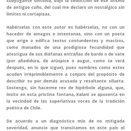
subyugante sintonía, bajo la seducción de ese lirismo
de antiguo cuño, del cual me declaro un nostálgico sin
límites ni cortapisas.
Habérselas con este autor es habérselas, no con un
hacedor de amagos e intentonas, sino con un poeta
que erige o edifica textos contundentes y macizos,
como manados de una prodigiosa fecundidad que
atestigua de sus diáfanas entrañas de bardo o de vate
(por añadidura, de arúspice o augur, como se verá
después, en lo que sigue), pues nombres como estos
acuden irreprimiblemente a conjuro del propósito de
describir su por demás acusada y resaltante silueta.
Sostengo, sin hacerme reo de hipérbole alguna, que,
ínsito en esta prístina fontana, Kalani se aposenta en
la vecindad de las superlativas voces de la tradición
poética de Chile.
De acuerdo a un diagnóstico mío de no mitigada
severidad, anuncio que transitamos en este país el