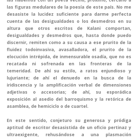
las figuras medulares de la poesía de este país. No me
desasiste la lucidez suficiente para darme perfecta
cuenta de las desigualdades o los desmedros en su
altura que otros escritos de Kalani comportan,
desigualdades y desmedros que, hasta donde puedo
discernir, remiten como a su causa a ese prurito de la
fluidez todoinvasiva, avasalladora, el prurito de la
elocución intrépida, de inmensurable osadía, que no es
recatada ni sofrenada en las fronteras de la
temeridad. De ahí su estilo, a ratos enjundioso y
lujuriante; de ahí el denuedo en la busca de la
iridiscencia y la amplificación verbal de dimensiones
adjetivas o accesorias; de ahí, su esporádica
exposición al asedio del barroquismo y la retórica de
asamblea, de hemiciclo o de cuartel.
En este sentido, conjeturo su generosa y pródiga
aptitud de escritor desasistida de un oficio pertinaz y
ultraexigente, rehusándose a una plasmación